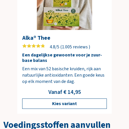
i
n
k
e
l
w
Alka® Thee
a
4.8/5 (1.005 reviews )
g
e
Een dagelijkse gewoonte voor je zuur-
base balans
n
Een mix van 52 basische kruiden, rijk aan
natuurlijke antioxidanten. Een goede keus
op elk moment van de dag.
Vanaf € 14,95
Kies variant
Voedingsstoffen aanvullen