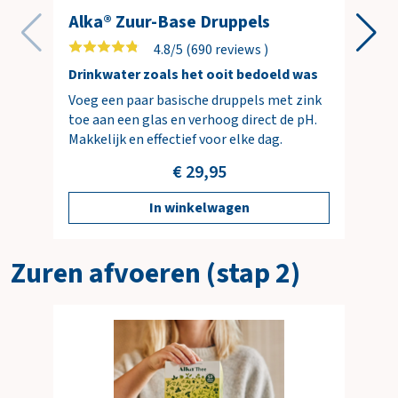
incl. opties
Alka® Zuur-Base Druppels
Totaal
€ 0,00
4.8/5 (690 reviews )
incl. BTW
(€ 0,00)
Drinkwater zoals het ooit bedoeld was
Voeg een paar basische druppels met zink
toe aan een glas en verhoog direct de pH.
B
Makkelijk en effectief voor elke dag.
e
s
€ 29,95
t
e
In winkelwagen
l
l
e
Zuren afvoeren (stap 2)
n
N
a
a
r
w