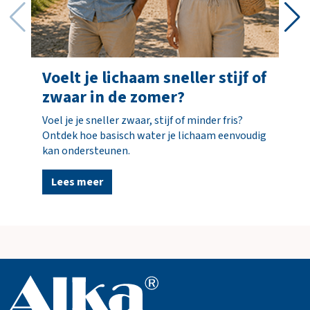
incl. opties
Totaal
€ 0,00
incl. BTW
(€ 0,00)
Voelt je lichaam sneller stijf of
zwaar in de zomer?
B
e
Voel je je sneller zwaar, stijf of minder fris?
s
Ontdek hoe basisch water je lichaam eenvoudig
t
kan ondersteunen.
e
l
Lees meer
l
e
n
N
a
a
r
w