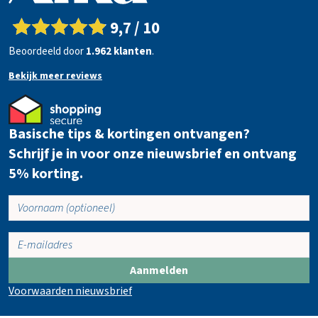
i
n
9,7 / 10
k
Beoordeeld door
1.962 klanten
.
e
l
Bekijk meer reviews
w
a
g
Basische tips & kortingen ontvangen?
e
n
Schrijf je in voor onze nieuwsbrief en ontvang
5% korting.
Aanmelden
Voorwaarden nieuwsbrief