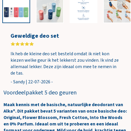
i
n
k
e
l
Geweldige deo set
w
a
g
Ik heb de kleine deo set besteld omdat ik niet kon
e
kiezen welke geur ik het lekkerst zou vinden. Ik vind ze
n
allemaal lekker. Deze zijn ideaal om mee te nemen in
de tas.
- Sandy | 22-07-2026 -
Voordeelpakket 5 deo geuren
Maak kennis met de basische, natuurlijke deodorant van
Alka®. Dit pakket bevat 5 varianten van onze basische deo:
Original, Flower Blossom, Fresh Cotton, Into the Woods
en 0% Parfum. Ideaal om uit te proberen en een ideaal
formaat voor onderweg. Mild voor de huid, krachtig tegen