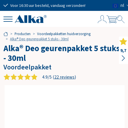
nl
Voor 16:30 uur besteld, vandaag verzonden!
Grat
W
Producten
Voordeelpakketten huidverzorging
i
Alka® Deo geurenpakket 5 stuks - 30ml
n
Alka® Deo geurenpakket 5 stuks
k
9,7
- 30ml
e
l
Voordeelpakket
w
a
4.9/5 (
22 reviews
)
g
e
n
Subtotaal
€ 0,00
Verzendkosten
GRATIS