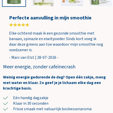
i
n
k
Perfecte aanvulling in mijn smoothie
e
l
w
Elke ochtend maak ik een gezonde smoothie met
a
banaan, spinazie en eiwitpoeder. Sinds kort voeg ik
g
daar deze greens aan toe waardoor mijn smoothie nog
e
voedzamer is.
n
- Marc van Elst | 28-07-2026 -
Meer energie, zonder cafeïnecrash
Weinig energie gedurende de dag? Open één zakje, meng
met water en klaar. Zo geef je je lichaam elke dag een
krachtige basis.
Eén handig dagzakje
Klaar in 30 seconden
Frisse smaak met natuurlijk bosbessenaroma