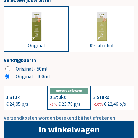
Selecteer jouw bitter
Original
0% alcohol
Verkrijgbaar in
Original - 50ml
Original - 100ml
meest gekozen
1 Stuk
2 Stuks
3 Stuks
€ 24,95
p/s
€ 23,70
p/s
€ 22,46
p/s
-5%
-10%
Verzendkosten worden berekend bij het afrekenen.
In winkelwagen