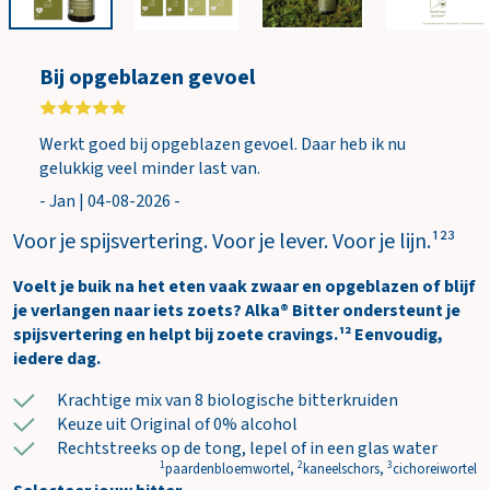
i
n
k
Bij opgeblazen gevoel
e
l
w
Werkt goed bij opgeblazen gevoel. Daar heb ik nu
a
gelukkig veel minder last van.
g
- Jan | 04-08-2026 -
e
n
Voor je spijsvertering. Voor je lever. Voor je lijn.¹²³
Voelt je buik na het eten vaak zwaar en opgeblazen of blijf
je verlangen naar iets zoets? Alka® Bitter ondersteunt je
spijsvertering en helpt bij zoete cravings.¹² Eenvoudig,
iedere dag.
Krachtige mix van 8 biologische bitterkruiden
Keuze uit Original of 0% alcohol
Rechtstreeks op de tong, lepel of in een glas water
1
2
3
paardenbloemwortel,
kaneelschors,
cichoreiwortel