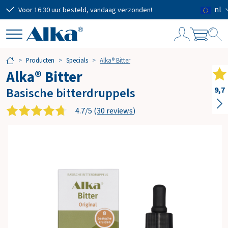
nl
Voor 16:30 uur besteld, vandaag verzonden!
Grat
W
Producten
Specials
Alka® Bitter
i
Alka® Bitter
n
k
Basische bitterdruppels
9,7
e
l
4.7/5 (
30 reviews
)
w
a
g
e
n
Subtotaal
€ 0,00
Verzendkosten
GRATIS