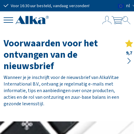
nl
Voor 16:30 uur besteld, vandaag verzonden!
Grat
W
i
Voorwaarden voor het
n
ontvangen van de
k
9,7
e
nieuwsbrief
l
w
Wanneer je je inschrijft voor de nieuwsbrief van AlkaVitae
a
International B.V., ontvang je regelmatig e-mails met
g
informatie, tips en aanbiedingen over onze producten,
e
acties en de rol van ontzuring en zuur-base balans in een
n
gezonde levensstijl.
Subtotaal
€ 0,00
Verzendkosten
GRATIS