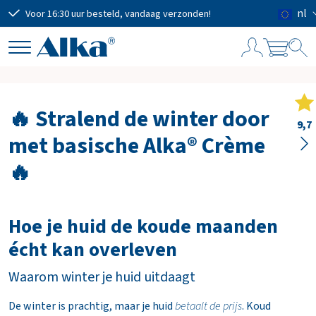
nl
en!
Gratis persoonlijk advies op maat
W
i
n
🔥 Stralend de winter door
k
9,7
met basische Alka® Crème
e
l
🔥
w
a
g
e
Hoe je huid de koude maanden
n
écht kan overleven
Waarom winter je huid uitdaagt
Subtotaal
€ 0,00
Verzendkosten
De winter is prachtig, maar je huid
betaalt de prijs
. Koud
GRATIS