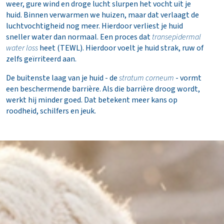
incl. opties
weer, gure wind en droge lucht slurpen het vocht uit je
huid. Binnen verwarmen we huizen, maar dat verlaagt de
Totaal
€ 0,00
luchtvochtigheid nog meer. Hierdoor verliest je huid
incl. BTW
sneller water dan normaal. Een proces dat
transepidermal
(€ 0,00)
water loss
heet (TEWL). Hierdoor voelt je huid strak, ruw of
zelfs geïrriteerd aan.
B
De buitenste laag van je huid - de
stratum corneum
- vormt
e
een beschermende barrière. Als die barrière droog wordt,
s
werkt hij minder goed. Dat betekent meer kans op
t
roodheid, schilfers en jeuk.
e
l
l
e
n
N
a
a
r
w