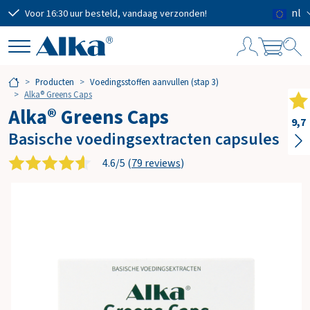
nl
Voor 16:30 uur besteld, vandaag verzonden!
Grat
W
Producten
Voedingsstoffen aanvullen (stap 3)
i
Alka® Greens Caps
n
Alka® Greens Caps
k
9,7
Basische voedingsextracten capsules
e
l
4.6/5 (
79 reviews
)
w
a
g
e
n
Subtotaal
€ 0,00
Verzendkosten
GRATIS