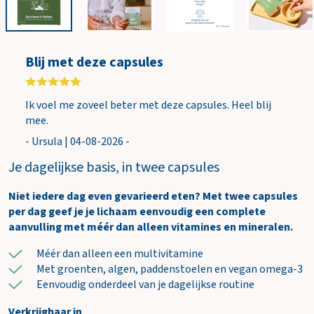
i
n
k
e
Blij met deze capsules
l
w
a
Ik voel me zoveel beter met deze capsules. Heel blij
g
mee.
e
- Ursula | 04-08-2026 -
n
Je dagelijkse basis, in twee capsules
Niet iedere dag even gevarieerd eten? Met twee capsules
per dag geef je je lichaam eenvoudig een complete
aanvulling met méér dan alleen vitamines en mineralen.
Méér dan alleen een multivitamine
Met groenten, algen, paddenstoelen en vegan omega-3
Eenvoudig onderdeel van je dagelijkse routine
Verkrijgbaar in