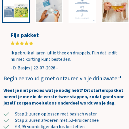
i
n
k
e
l
Fijn pakket
w
a
g
Ik gebruik al jaren jullie thee en druppels. Fijn dat je dit
e
nu met korting kunt bestellen.
n
- D. Basjes | 22-07-2026 -
Begin eenvoudig met ontzuren via je drinkwater¹
Weet je niet precies wat je nodig hebt? Dit starterspakket
neemt je mee in de eerste twee stappen, zodat goed voor
jezelf zorgen moeiteloos onderdeel wordt van je dag.
Stap 1: zuren oplossen met basisch water
Stap 2: zuren afvoeren met 52-kruidenthee
€ 4,95 voordeliger dan los bestellen