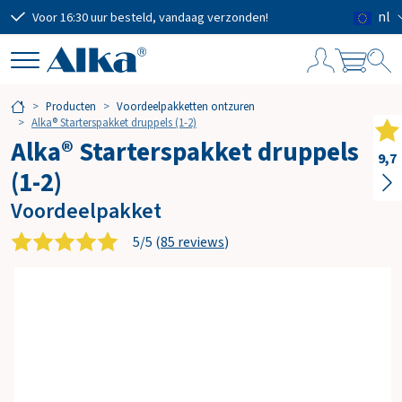
nl
Voor 16:30 uur besteld, vandaag verzonden!
Grat
W
Producten
Voordeelpakketten ontzuren
i
Alka® Starterspakket druppels (1-2)
n
Alka® Starterspakket druppels
k
9,7
(1-2)
e
l
Voordeelpakket
w
a
5/5 (
85 reviews
)
g
e
n
Subtotaal
€ 0,00
Verzendkosten
GRATIS